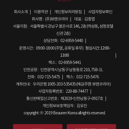
회사소개
이용약관
개인정보처리방침
사업자정보확인
회사명 :
(주)뷰렌코리아
대표 :
김중엽
서울지점 :
서울특별시 강남구 봉은사로 146, 2층 (역삼동, 삼정호텔
신관 2층)
상담전화 :
02-6959-5440
운영시간 :
09:00-18:00 (주말, 공휴일 휴무)
점심시간:
12:00-
13:00
팩스 :
02-6959-5441
인천공장 :
인천광역시 남동구 남동동로 210, 75B-1L
전화 :
032-715-5475
팩스 :
032-715-5476
계좌안내 :
우리은행 1005-203-535435 (예금주명: 뷰렌코리아)
사업자등록번호 :
220-88-74477
통신판매업신고번호 :
제2019-인천남동구-0917호
개인정보보호책임자 :
김유진
copyright ⓒ 2019 Beauren Korea all rights reserved.