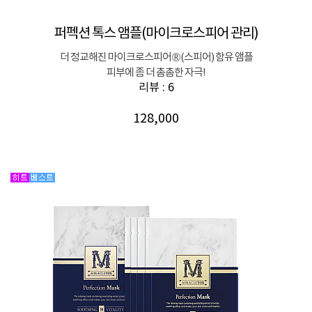
퍼펙션 톡스 앰플(마이크로스피어 관리)
더 정교해진 마이크로스피어®(스피어) 함유 앰플
피부에 좀 더 촘촘한 자극!
리뷰 : 6
128,000