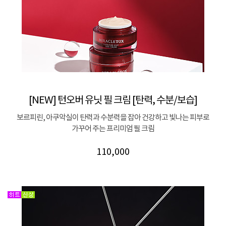
[NEW] 턴오버 유닛 필 크림 [탄력, 수분/보습]
보르피린, 아쿠악실이 탄력과 수분력을 잡아 건강하고 빛나는 피부로
가꾸어 주는 프리미엄 필 크림
110,000