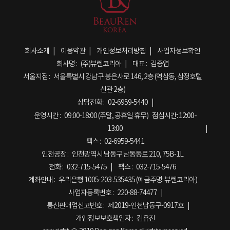
회사소개
이용약관
개인정보처리방침
사업자정보확인
회사명 :
(주)뷰렌코리아
대표 :
김중엽
서울지점 :
서울특별시 강남구 봉은사로 146, 2층 (역삼동, 삼정호텔
신관 2층)
상담전화 :
02-6959-5440
운영시간 :
09:00-18:00 (주말, 공휴일 휴무)
점심시간:
12:00-
13:00
팩스 :
02-6959-5441
인천공장 :
인천광역시 남동구 남동동로 210, 75B-1L
전화 :
032-715-5475
팩스 :
032-715-5476
계좌안내 :
우리은행 1005-203-535435 (예금주명: 뷰렌코리아)
사업자등록번호 :
220-88-74477
통신판매업신고번호 :
제2019-인천남동구-0917호
개인정보보호책임자 :
김유진