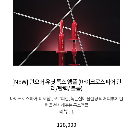
[NEW] 턴오버 유닛 톡스 앰플 (마이크로스피어 관
리/탄력/ 볼륨)
마이크로스피어(미세침), 보르피린, 녹는실이 블렌딩 되어 피부에 탄
력을 선사해주는 톡스앰플
리뷰 : 1
128,000