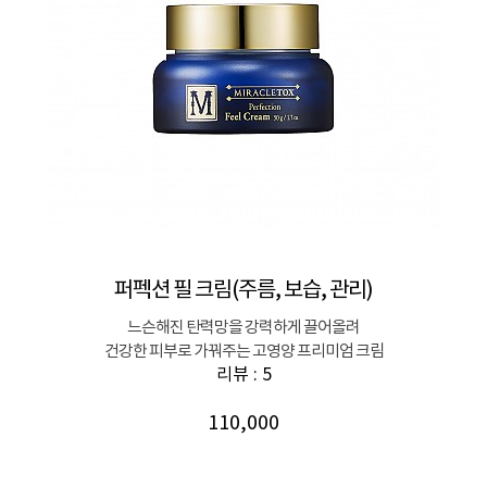
퍼펙션 필 크림(주름, 보습, 관리)
느슨해진 탄력망을 강력하게 끌어올려
건강한 피부로 가꿔주는 고영양 프리미엄 크림
리뷰 : 5
110,000