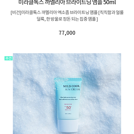
미라클톡스 까멜리아 브라이트닝 앰플 50ml
[비건]미라클톡스 까멜리아 엑소좀 브라이트닝 앰플 [칙칙함과 얼룰
덜룩, 한 방울로 정돈 되는 집중 앰플 ]
77,000