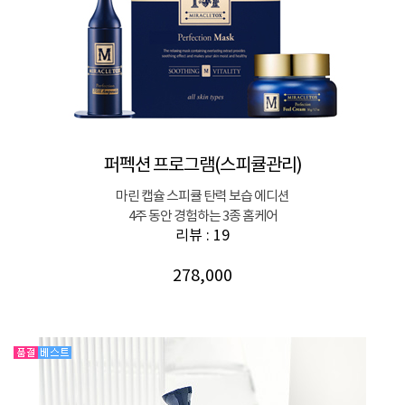
퍼펙션 프로그램(스피큘관리)
마린 캡슐 스피큘 탄력 보습 에디션
4주 동안 경험하는 3종 홈케어
리뷰 : 19
278,000