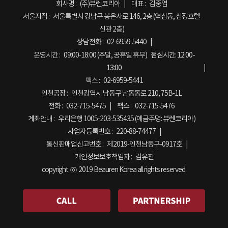
회사명 :
(주)뷰렌코리아
대표 :
김중엽
서울지점 :
서울특별시 강남구 봉은사로 146, 2층 (역삼동, 삼정호텔
신관 2층)
상담전화 :
02-6959-5440
운영시간 :
09:00-18:00 (주말, 공휴일 휴무)
점심시간:
12:00-
13:00
팩스 :
02-6959-5441
인천공장 :
인천광역시 남동구 남동동로 210, 75B-1L
전화 :
032-715-5475
팩스 :
032-715-5476
계좌안내 :
우리은행 1005-203-535435 (예금주명: 뷰렌코리아)
사업자등록번호 :
220-88-74477
통신판매업신고번호 :
제2019-인천남동구-0917호
개인정보보호책임자 :
김유진
copyright ⓒ 2019 Beauren Korea all rights reserved.