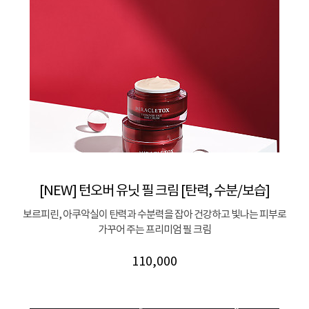
[NEW] 턴오버 유닛 필 크림 [탄력, 수분/보습]
보르피린, 아쿠악실이 탄력과 수분력을 잡아 건강하고 빛나는 피부로
가꾸어 주는 프리미엄 필 크림
110,000