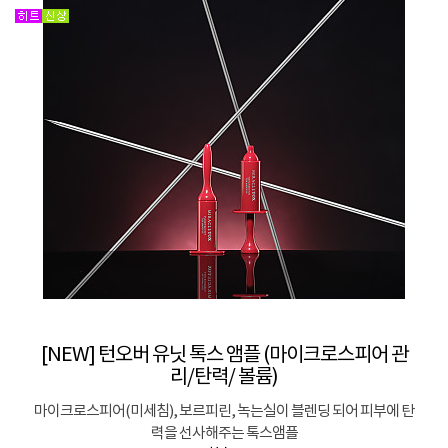
[NEW] 턴오버 유닛 톡스 앰플 (마이크로스피어 관
리/탄력/ 볼륨)
마이크로스피어(미세침), 보르피린, 녹는실이 블렌딩 되어 피부에 탄
력을 선사해주는 톡스앰플