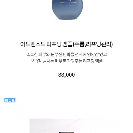
어드밴스드 리프팅 앰플(주름,리프팅관리)
촉촉한 피부와 눈부신 탄력을 선사해 영양감 있고
보습감 넘치는 피부로 가꿔주는 리프팅 앰플
88,000