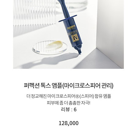
퍼펙션 톡스 앰플(마이크로스피어 관리)
더 정교해진 마이크로스피어®(스피어) 함유 앰플
피부에 좀 더 촘촘한 자극!
리뷰 : 6
128,000