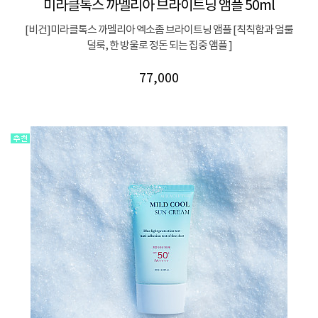
미라클톡스 까멜리아 브라이트닝 앰플 50ml
[비건]미라클톡스 까멜리아 엑소좀 브라이트닝 앰플 [칙칙함과 얼룰
덜룩, 한 방울로 정돈 되는 집중 앰플 ]
77,000