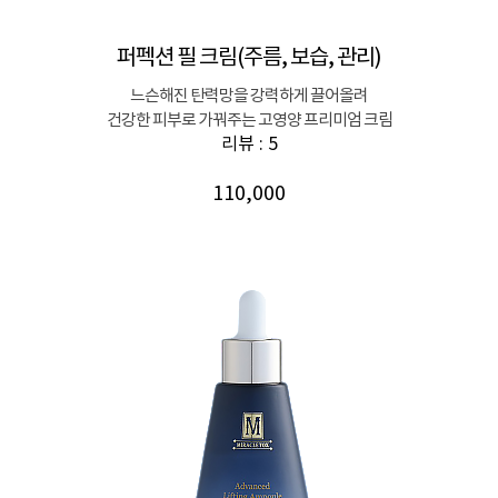
퍼펙션 필 크림(주름, 보습, 관리)
느슨해진 탄력망을 강력하게 끌어올려
건강한 피부로 가꿔주는 고영양 프리미엄 크림
리뷰 : 5
110,000