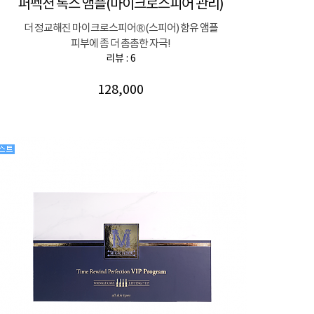
퍼펙션 톡스 앰플(마이크로스피어 관리)
더 정교해진 마이크로스피어®(스피어) 함유 앰플
피부에 좀 더 촘촘한 자극!
리뷰 : 6
128,000