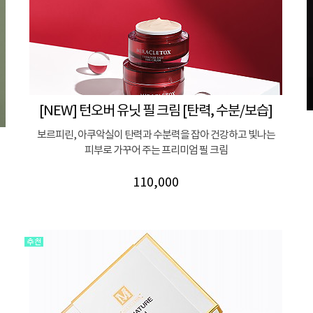
[NEW] 턴오버 유닛 필 크림 [탄력, 수분/보습]
보르피린, 아쿠악실이 탄력과 수분력을 잡아 건강하고 빛나는
피부로 가꾸어 주는 프리미엄 필 크림
110,000