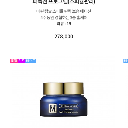
퍼펙션 프로그램(스피큘관리)
마린 캡슐 스피큘 탄력 보습 에디션
4주 동안 경험하는 3종 홈케어
리뷰 : 19
278,000