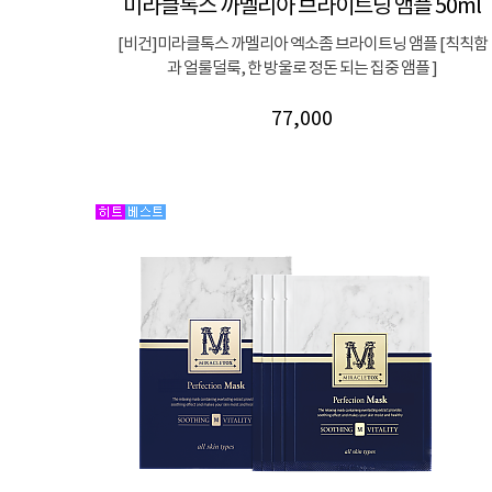
미라클톡스 까멜리아 브라이트닝 앰플 50ml
[비건]미라클톡스 까멜리아 엑소좀 브라이트닝 앰플 [칙칙함
과 얼룰덜룩, 한 방울로 정돈 되는 집중 앰플 ]
77,000