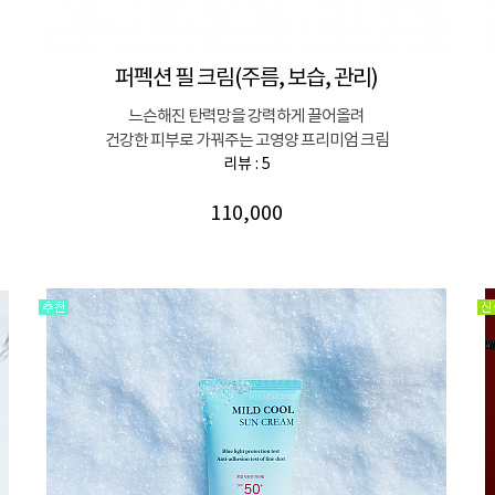
퍼펙션 필 크림(주름, 보습, 관리)
느슨해진 탄력망을 강력하게 끌어올려
건강한 피부로 가꿔주는 고영양 프리미엄 크림
리뷰 : 5
110,000