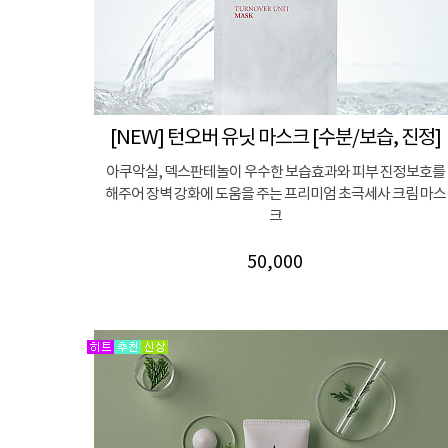
[NEW] 턴오버 유닛 마스크 [수분/보습, 진정]
아쿠악실, 덱스판테놀이 우수한 보습효과와 피부 진정보호를
해주어 장벽 강화에 도움을 주는 프리미엄 초극세사 크림 마스
크
50,000