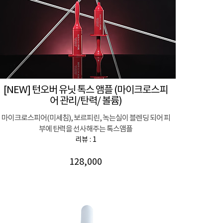
[NEW] 턴오버 유닛 톡스 앰플 (마이크로스피
어 관리/탄력/ 볼륨)
마이크로스피어(미세침), 보르피린, 녹는실이 블렌딩 되어 피
부에 탄력을 선사해주는 톡스앰플
리뷰 : 1
128,000