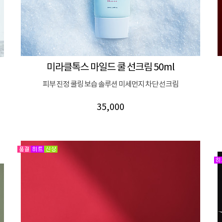
미라클톡스 마일드 쿨 선크림 50ml
피부 진정 쿨링 보습 솔루션 미세먼지 차단 선크림
35,000