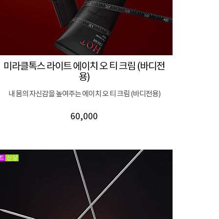
미라클톡스 라이트 에이치 오 티 크림 (바디전
용)
내 몸의 자신감을 높여주는 에이치 오 티 크림 (바디전용)
60,000