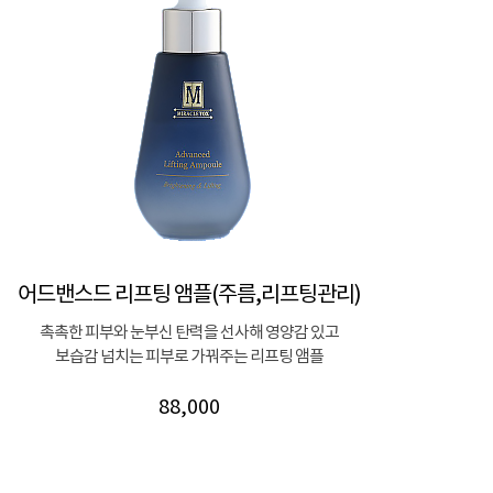
어드밴스드 리프팅 앰플(주름,리프팅관리)
촉촉한 피부와 눈부신 탄력을 선사해 영양감 있고
보습감 넘치는 피부로 가꿔주는 리프팅 앰플
88,000