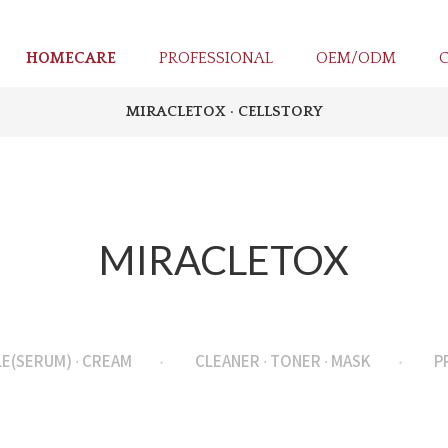
HOMECARE
PROFESSIONAL
OEM/ODM
MIRACLETOX · CELLSTORY
MIRACLETOX
E(SERUM) · CREAM
CLEANER · TONER · MASK
P