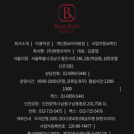
회사소개
이용약관
개인정보처리방침
사업자정보확인
회사명 :
(주)뷰렌코리아
대표 :
김중엽
서울지점 :
서울특별시 강남구 봉은사로 146, 2층 (역삼동, 삼정호텔
신관 2층)
상담전화 :
02-6959-5440
운영시간 :
09:00-18:00 (주말, 공휴일 휴무)
점심시간:
12:00-
13:00
팩스 :
02-6959-5441
인천공장 :
인천광역시 남동구 남동동로 210, 75B-1L
전화 :
032-715-5475
팩스 :
032-715-5476
계좌안내 :
우리은행 1005-203-535435 (예금주명: 뷰렌코리아)
사업자등록번호 :
220-88-74477