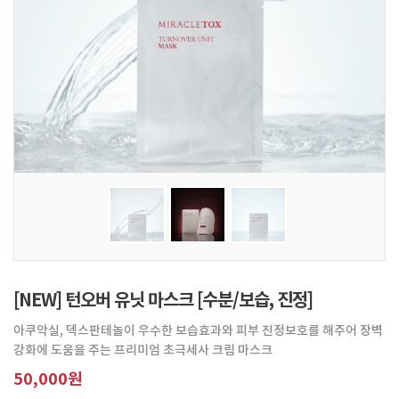
[NEW] 턴오버 유닛 마스크 [수분/보습, 진정]
아쿠악실, 덱스판테놀이 우수한 보습효과와 피부 진정보호를 해주어 장벽
강화에 도움을 주는 프리미엄 초극세사 크림 마스크
50,000원