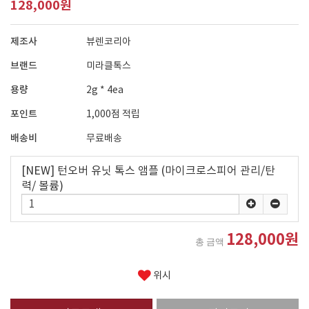
128,000원
제조사
뷰렌코리아
브랜드
미라클톡스
용량
2g * 4ea
포인트
1,000점 적립
배송비
무료배송
[NEW] 턴오버 유닛 톡스 앰플 (마이크로스피어 관리/탄
력/ 볼륨)
128,000원
총 금액
위시