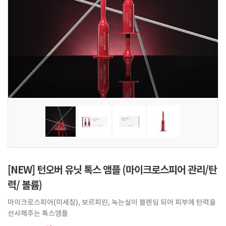
[NEW] 턴오버 유닛 톡스 앰플 (마이크로스피어 관리/탄
력/ 볼륨)
마이크로스피어(미세침), 보르피린, 녹는실이 블렌딩 되어 피부에 탄력을
선사해주는 톡스앰플