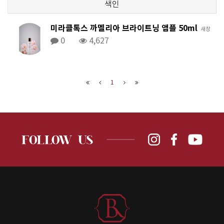
색인
미라클톡스 까멜리아 브라이트닝 앰플 50ml
새창
0
4,627
1