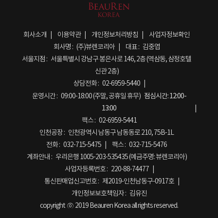
회사소개
이용약관
개인정보처리방침
사업자정보확인
회사명 :
(주)뷰렌코리아
대표 :
김중엽
서울지점 :
서울특별시 강남구 봉은사로 146, 2층 (역삼동, 삼정호텔
신관 2층)
상담전화 :
02-6959-5440
운영시간 :
09:00-18:00 (주말, 공휴일 휴무)
점심시간:
12:00-
13:00
팩스 :
02-6959-5441
인천공장 :
인천광역시 남동구 남동동로 210, 75B-1L
전화 :
032-715-5475
팩스 :
032-715-5476
계좌안내 :
우리은행 1005-203-535435 (예금주명: 뷰렌코리아)
사업자등록번호 :
220-88-74477
통신판매업신고번호 :
제2019-인천남동구-0917호
개인정보보호책임자 :
김유진
copyright ⓒ 2019 Beauren Korea all rights reserved.