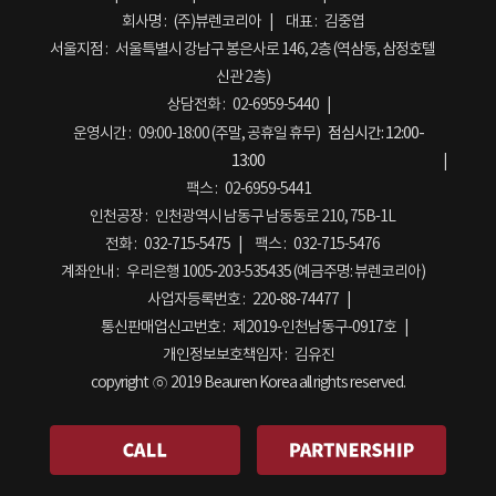
회사명 :
(주)뷰렌코리아
대표 :
김중엽
서울지점 :
서울특별시 강남구 봉은사로 146, 2층 (역삼동, 삼정호텔
신관 2층)
상담전화 :
02-6959-5440
운영시간 :
09:00-18:00 (주말, 공휴일 휴무)
점심시간:
12:00-
13:00
팩스 :
02-6959-5441
인천공장 :
인천광역시 남동구 남동동로 210, 75B-1L
전화 :
032-715-5475
팩스 :
032-715-5476
계좌안내 :
우리은행 1005-203-535435 (예금주명: 뷰렌코리아)
사업자등록번호 :
220-88-74477
통신판매업신고번호 :
제2019-인천남동구-0917호
개인정보보호책임자 :
김유진
copyright ⓒ 2019 Beauren Korea all rights reserved.