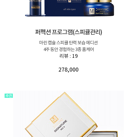
퍼펙션 프로그램(스피큘관리)
마린 캡슐 스피큘 탄력 보습 에디션
4주 동안 경험하는 3종 홈케어
리뷰 : 19
278,000