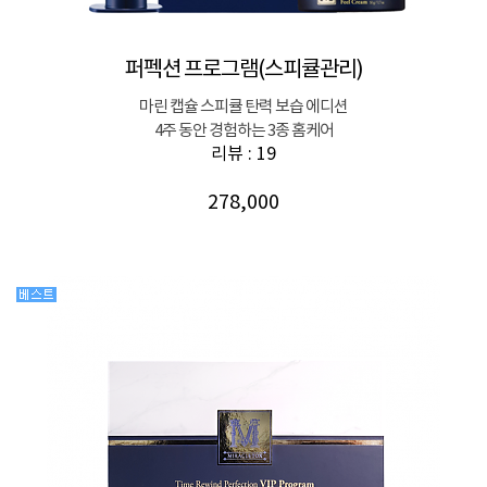
퍼펙션 프로그램(스피큘관리)
마린 캡슐 스피큘 탄력 보습 에디션
4주 동안 경험하는 3종 홈케어
리뷰 : 19
278,000