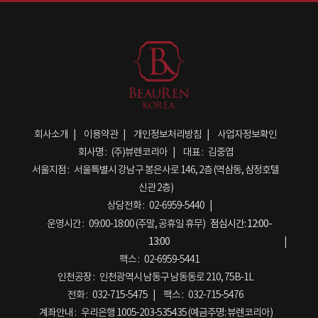
회사소개
이용약관
개인정보처리방침
사업자정보확인
회사명 :
(주)뷰렌코리아
대표 :
김중엽
서울지점 :
서울특별시 강남구 봉은사로 146, 2층 (역삼동, 삼정호텔
신관 2층)
상담전화 :
02-6959-5440
운영시간 :
09:00-18:00 (주말, 공휴일 휴무)
점심시간:
12:00-
13:00
팩스 :
02-6959-5441
인천공장 :
인천광역시 남동구 남동동로 210, 75B-1L
전화 :
032-715-5475
팩스 :
032-715-5476
계좌안내 :
우리은행 1005-203-535435 (예금주명: 뷰렌코리아)