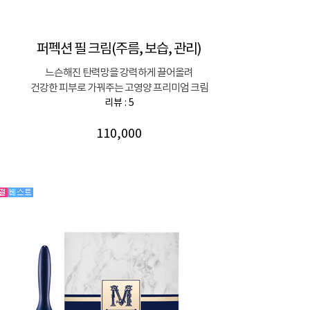
퍼펙션 필 크림(주름, 보습, 관리)
느슨해진 탄력망을 강력하게 끌어올려
건강한 피부로 가꿔주는 고영양 프리미엄 크림
리뷰 : 5
110,000