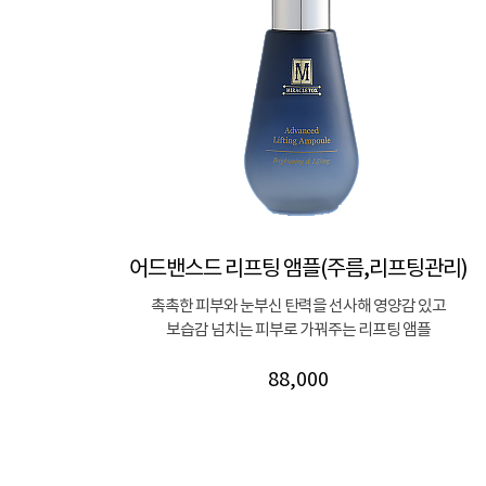
어드밴스드 리프팅 앰플(주름,리프팅관리)
촉촉한 피부와 눈부신 탄력을 선사해 영양감 있고
보습감 넘치는 피부로 가꿔주는 리프팅 앰플
88,000