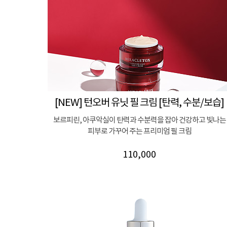
[NEW] 턴오버 유닛 필 크림 [탄력, 수분/보습]
보르피린, 아쿠악실이 탄력과 수분력을 잡아 건강하고 빛나는
피부로 가꾸어 주는 프리미엄 필 크림
110,000