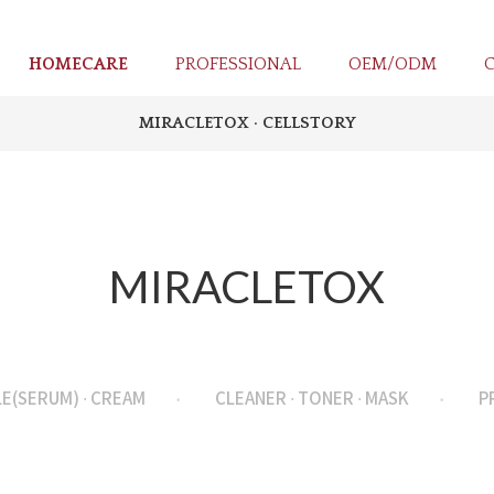
HOMECARE
PROFESSIONAL
OEM/ODM
MIRACLETOX · CELLSTORY
MIRACLETOX
E(SERUM) · CREAM
CLEANER · TONER · MASK
P