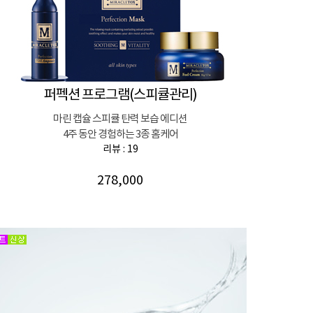
퍼펙션 프로그램(스피큘관리)
마린 캡슐 스피큘 탄력 보습 에디션
4주 동안 경험하는 3종 홈케어
리뷰 : 19
278,000