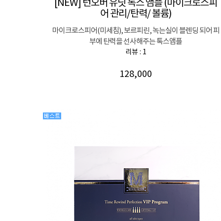
[NEW] 턴오버 유닛 톡스 앰플 (마이크로스피
어 관리/탄력/ 볼륨)
마이크로스피어(미세침), 보르피린, 녹는실이 블렌딩 되어 피
부에 탄력을 선사해주는 톡스앰플
리뷰 : 1
128,000