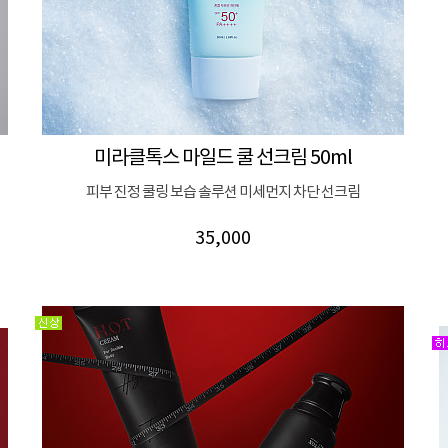
미라클톡스 마일드 쿨 선크림 50ml
피부 진정 쿨링 보습 솔루션 미세먼지 차단 선크림
35,000