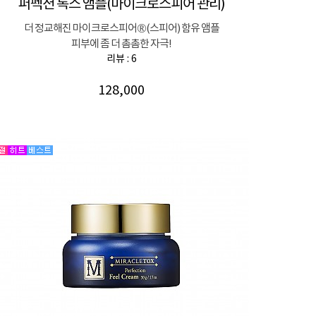
퍼펙션 톡스 앰플(마이크로스피어 관리)
더 정교해진 마이크로스피어®(스피어) 함유 앰플
피부에 좀 더 촘촘한 자극!
리뷰 : 6
128,000