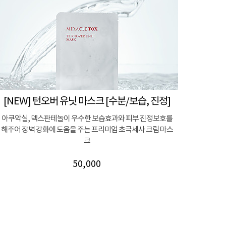
[NEW] 턴오버 유닛 마스크 [수분/보습, 진정]
아쿠악실, 덱스판테놀이 우수한 보습효과와 피부 진정보호를
해주어 장벽 강화에 도움을 주는 프리미엄 초극세사 크림 마스
크
50,000