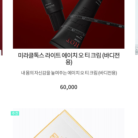
미라클톡스 라이트 에이치 오 티 크림 (바디전
용)
내 몸의 자신감을 높여주는 에이치 오 티 크림 (바디전용)
60,000