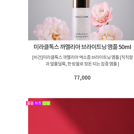
미라클톡스 까멜리아 브라이트닝 앰플 50ml
[비건]미라클톡스 까멜리아 엑소좀 브라이트닝 앰플 [칙칙함
과 얼룰덜룩, 한 방울로 정돈 되는 집중 앰플 ]
77,000