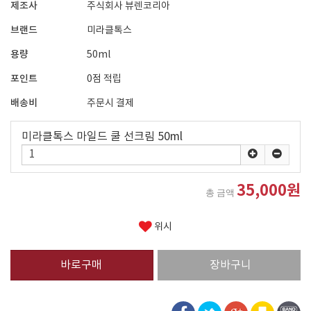
제조사
주식회사 뷰렌코리아
브랜드
미라클톡스
용량
50ml
포인트
0점 적립
배송비
주문시 결제
미라클톡스 마일드 쿨 선크림 50ml
35,000원
총 금액
위시