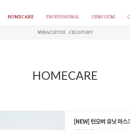
HOMECARE
PROFESSIONAL
OEM/ODM
MIRACLETOX · CELLSTORY
HOMECARE
[NEW] 턴오버 유닛 마스크