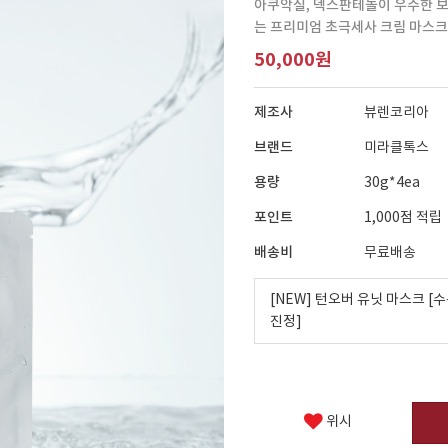
아쿠악실, 덱스판테놀이 우수한 보
는 프리미엄 초극세사 크림 마스크
50,000원
제조사
뷰렌코리아
브랜드
미라클톡스
용량
30g*4ea
포인트
1,000점 적립
배송비
무료배송
[NEW] 턴오버 유닛 마스크 [수
진정]
위시