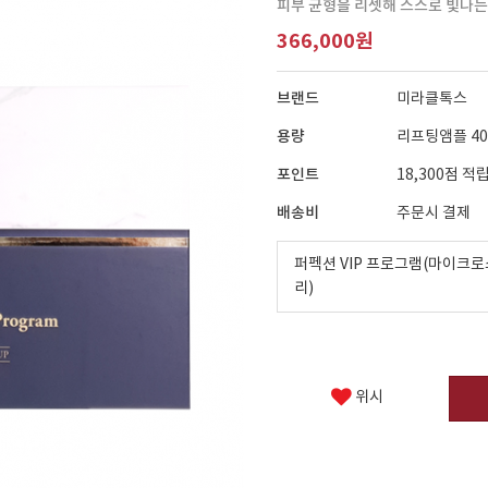
피부 균형을 리셋해 스스로 빛나는 
366,000원
브랜드
미라클톡스
용량
리프팅앰플 40m
포인트
18,300점 적
배송비
주문시 결제
퍼펙션 VIP 프로그램(마이크로
리)
위시