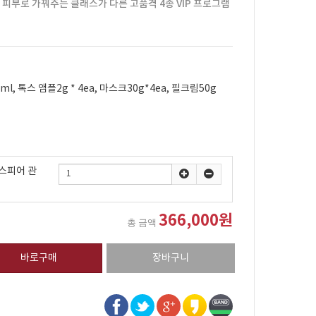
피부로 가꿔주는 클래스가 다른 고품격 4종 VIP 프로그램
l, 톡스 앰플2g * 4ea, 마스크30g*4ea, 필크림50g
립
스피어 관
366,000원
총 금액