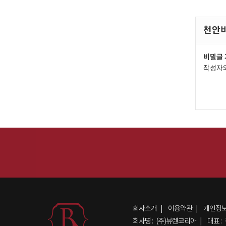
천안비
비밀글 
작성자와
회사소개
이용약관
개인정
회사명 :
(주)뷰렌코리아
대표 :