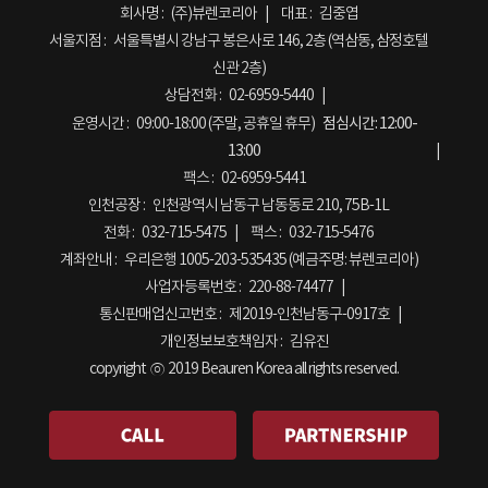
회사명 :
(주)뷰렌코리아
대표 :
김중엽
서울지점 :
서울특별시 강남구 봉은사로 146, 2층 (역삼동, 삼정호텔
신관 2층)
상담전화 :
02-6959-5440
운영시간 :
09:00-18:00 (주말, 공휴일 휴무)
점심시간:
12:00-
13:00
팩스 :
02-6959-5441
인천공장 :
인천광역시 남동구 남동동로 210, 75B-1L
전화 :
032-715-5475
팩스 :
032-715-5476
계좌안내 :
우리은행 1005-203-535435 (예금주명: 뷰렌코리아)
사업자등록번호 :
220-88-74477
통신판매업신고번호 :
제2019-인천남동구-0917호
개인정보보호책임자 :
김유진
copyright ⓒ 2019 Beauren Korea all rights reserved.