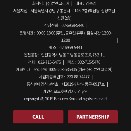
회사명 :
(주)뷰렌코리아
대표 :
김중엽
서울지점 :
서울특별시 강남구 봉은사로 146, 2층 (역삼동, 삼정호텔
신관 2층)
상담전화 :
02-6959-5440
운영시간 :
09:00-18:00 (주말, 공휴일 휴무)
점심시간:
12:00-
13:00
팩스 :
02-6959-5441
인천공장 :
인천광역시 남동구 남동동로 210, 75B-1L
전화 :
032-715-5475
팩스 :
032-715-5476
계좌안내 :
우리은행 1005-203-535435 (예금주명: 뷰렌코리아)
사업자등록번호 :
220-88-74477
통신판매업신고번호 :
제2019-인천남동구-0917호
개인정보보호책임자 :
김유진
copyright ⓒ 2019 Beauren Korea all rights reserved.