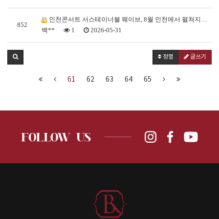
인천콘서트 서스테이너블 웨이브, 8월 인천에서 펼쳐지는…
852
백**
1
2026-05-31
정렬
글쓰기
61
62
63
64
65