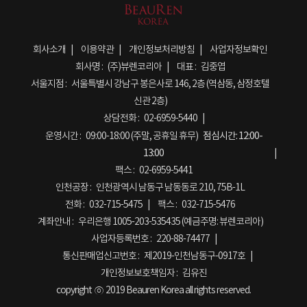
회사소개
이용약관
개인정보처리방침
사업자정보확인
회사명 :
(주)뷰렌코리아
대표 :
김중엽
서울지점 :
서울특별시 강남구 봉은사로 146, 2층 (역삼동, 삼정호텔
신관 2층)
상담전화 :
02-6959-5440
운영시간 :
09:00-18:00 (주말, 공휴일 휴무)
점심시간:
12:00-
13:00
팩스 :
02-6959-5441
인천공장 :
인천광역시 남동구 남동동로 210, 75B-1L
전화 :
032-715-5475
팩스 :
032-715-5476
계좌안내 :
우리은행 1005-203-535435 (예금주명: 뷰렌코리아)
사업자등록번호 :
220-88-74477
통신판매업신고번호 :
제2019-인천남동구-0917호
개인정보보호책임자 :
김유진
copyright ⓒ 2019 Beauren Korea all rights reserved.