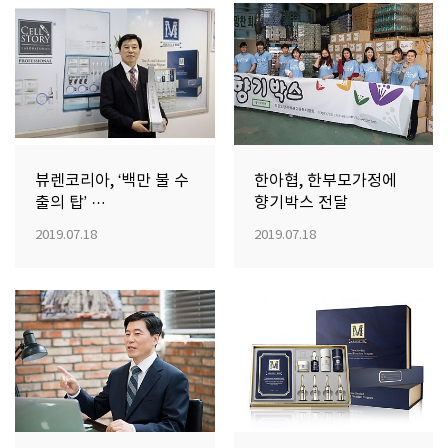
뷰렌코리아, ‘백만 불 수
한아협, 한부모가정에
출의 탑’ …
향기박스 전달
2019.07.18
2019.07.18