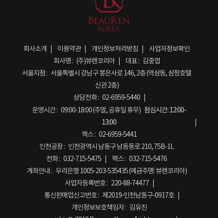
회사소개
이용약관
개인정보처리방침
사업자정보확인
회사명 :
(주)뷰렌코리아
대표 :
김중엽
서울지점 :
서울특별시 강남구 봉은사로 146, 2층 (역삼동, 삼정호텔
신관 2층)
상담전화 :
02-6959-5440
운영시간 :
09:00-18:00 (주말, 공휴일 휴무)
점심시간:
12:00-
13:00
팩스 :
02-6959-5441
인천공장 :
인천광역시 남동구 남동동로 210, 75B-1L
전화 :
032-715-5475
팩스 :
032-715-5476
계좌안내 :
우리은행 1005-203-535435 (예금주명: 뷰렌코리아)
사업자등록번호 :
220-88-74477
통신판매업신고번호 :
제2019-인천남동구-0917호
개인정보보호책임자 :
김유진